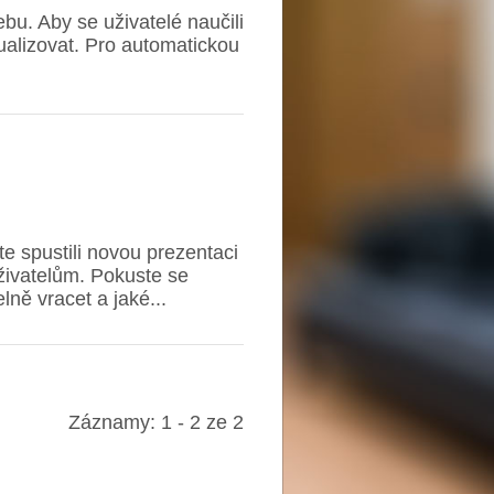
u. Aby se uživatelé naučili
ualizovat. Pro automatickou
e spustili novou prezentaci
živatelům. Pokuste se
lně vracet a jaké...
Záznamy: 1 - 2 ze 2