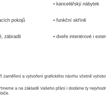
• kancelářský nábytek
acích pokojů
• funkční skříně
ě, zábradlí
• dveře interiérové i exte
ří zaměření a vytvoření grafického návrhu včetně vyhot
vrhneme a na základě Vašeho přání i dodáme ty nejvhod
ebiče.