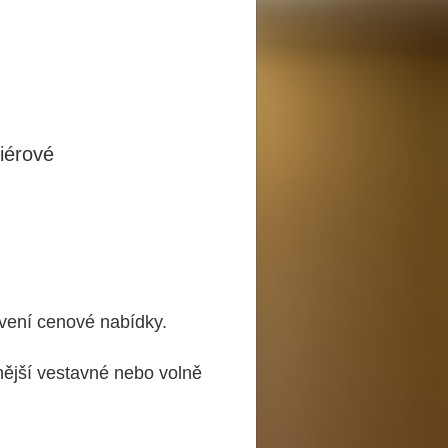
riérové
ovení cenové nabídky.
nější vestavné nebo volně