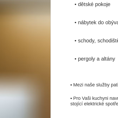
• dětské pokoje
• nábytek do obýv
• schody, schodišt
• pergoly a altány
• Mezi naše služby pat
• Pro Vaši kuchyni na
stojící elektrické spotř