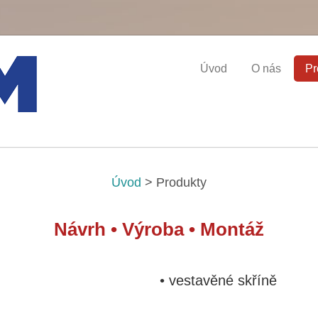
Úvod
O nás
Pr
Úvod
>
Produkty
Návrh • Výroba • Montáž
• vestavěné skříně